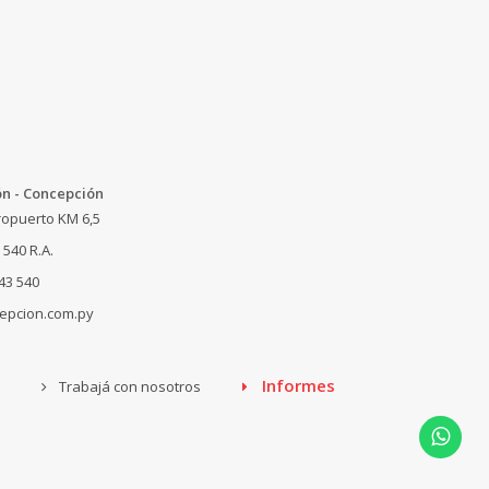
ón - Concepción
opuerto KM 6,5
 540
R.A.
243 540
epcion.com.py
Informes
Trabajá con nosotros