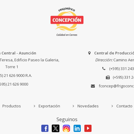
a Central - Asunción
Central de Producci
Teresa, Edificio Paseo la Galeria,
Dirección:
Camino Aer
Torre 1
(+595) 331 243
5) 21 626 9000
R.A.
(+595) 331 
595) 21 626 9000
fconcep@frigoconc
Productos
Exportación
Novedades
Contacto
Seguinos