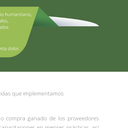
edidas que implementamos:
olo compra ganado de los proveedores
pacitaciones en mejores prácticas, así