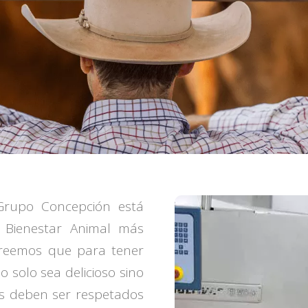
 Grupo Concepción está
 Bienestar Animal más
Creemos que para tener
 solo sea delicioso sino
es deben ser respetados