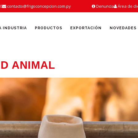
00
contacto@frigoconcepcion.com.py
Denuncia
Área de cl
A INDUSTRIA
PRODUCTOS
EXPORTACIÓN
NOVEDADES
UD ANIMAL