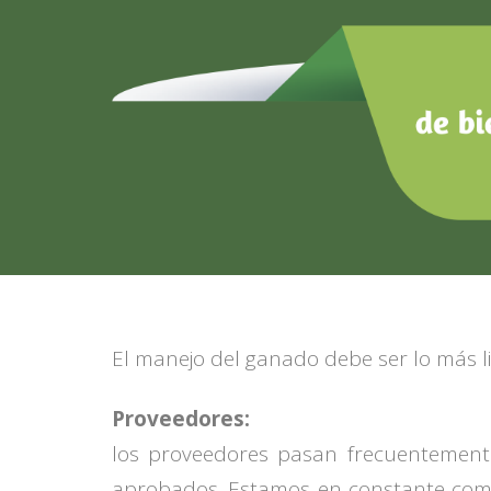
El manejo del ganado debe ser lo más l
Proveedores:
los proveedores pasan frecuentement
aprobados. Estamos en constante comun