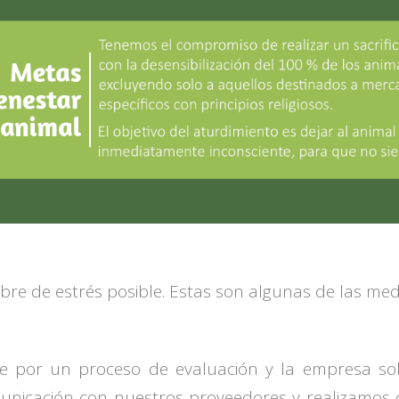
ibre de estrés posible. Estas son algunas de las m
e por un proceso de evaluación y la empresa s
icación con nuestros proveedores y realizamos ca